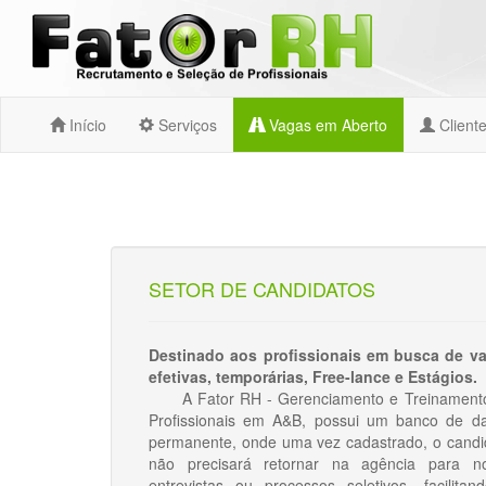
Início
Serviços
Vagas em Aberto
Client
SETOR DE CANDIDATOS
Destinado aos profissionais em busca de v
efetivas, temporárias, Free-lance e Estágios.
A Fator RH - Gerenciamento e Treinament
Profissionais em A&B, possui um banco de d
permanente, onde uma vez cadastrado, o candi
não precisará retornar na agência para n
entrevistas ou processos seletivos, facilitan