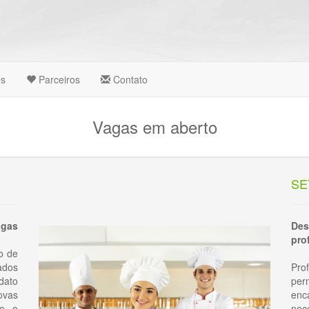
es
Parceiros
Contato
Vagas em aberto
SE
agas
De
pro
o de
A 
ados
Pro
dato
pe
ovas
enc
do o
nec