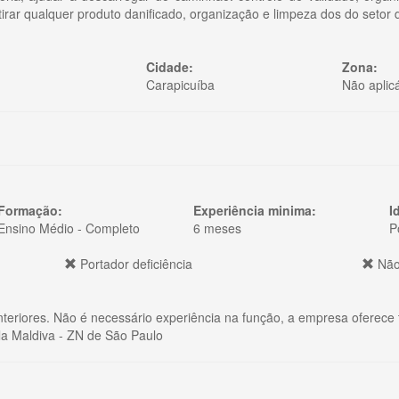
irar qualquer produto danificado, organização e limpeza dos do setor 
Cidade:
Zona:
Carapicuíba
Não aplic
Formação:
Experiência minima:
I
Ensino Médio - Completo
6 meses
P
Portador deficiência
Não
nteriores. Não é necessário experiência na função, a empresa oferece t
ila Maldiva - ZN de São Paulo